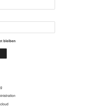
t bleiben
ng
nistration
cloud