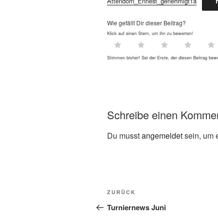
Attendorn_Ennest_genehmigt1a
Wie gefällt Dir dieser Beitrag?
Klick auf einen Stern, um ihn zu bewerten!
Stimmen bisher! Sei der Erste, der diesen Beitrag bewe
Schreibe einen Komme
Du musst
angemeldet
sein, um 
ZURÜCK
Turniernews Juni