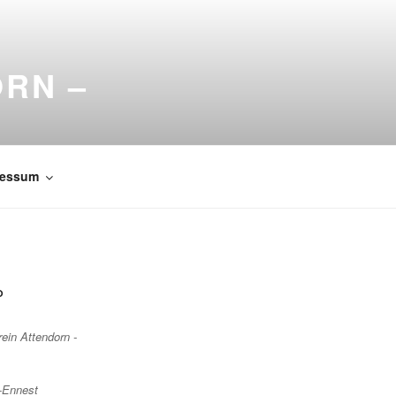
ORN –
ressum
O
rein Attendorn -
-Ennest