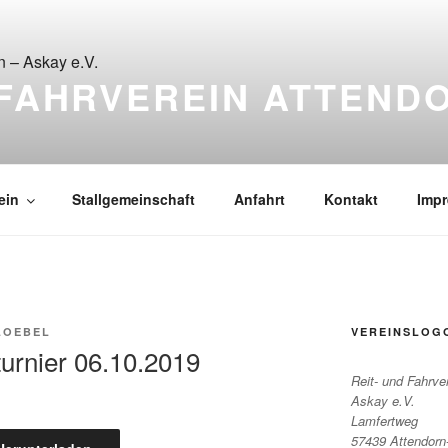
 FAHRVEREIN ATTEND
itreiter
ein
Stallgemeinschaft
Anfahrt
Kontakt
Imp
LOEBEL
VEREINSLOG
urnier 06.10.2019
Reit- und Fahrve
Askay e.V.
Lamfertweg
57439 Attendorn