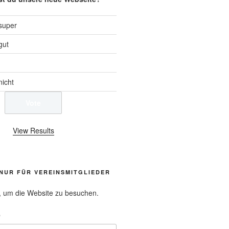
 super
gut
nicht
View Results
NUR FÜR VEREINSMITGLIEDER
, um die Website zu besuchen.
e